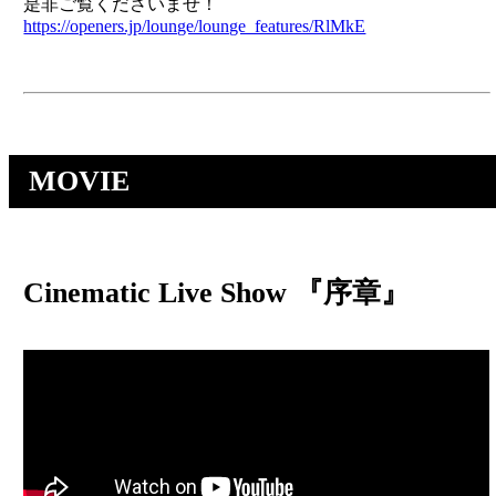
是非ご覧くださいませ！
https://openers.jp/lounge/lounge_features/RlMkE
MOVIE
Cinematic Live Show 『序章』