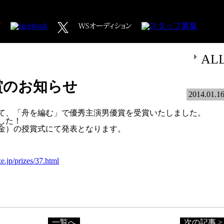
AL
賞のお知らせ
2014.01.1
にて、「舟を編む」で優秀主演男優賞を受賞いたしました。
した！
（金）の授賞式にて発表となります。
.jp/prizes/37.html
一覧へ
次の記事 >