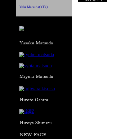
Yuki Matsuda(YJY)