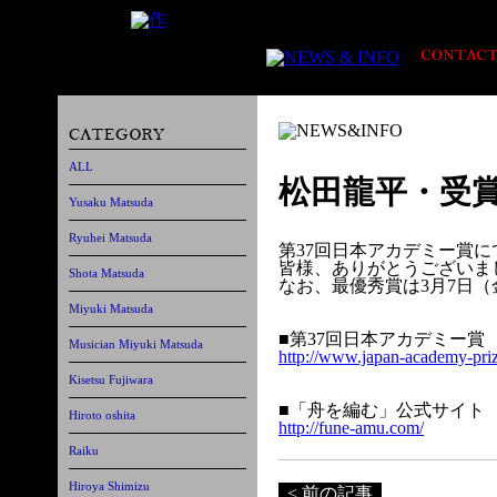
ALL
松田龍平・受
Yusaku Matsuda
Ryuhei Matsuda
第37回日本アカデミー賞
皆様、ありがとうございま
Shota Matsuda
なお、最優秀賞は3月7日
Miyuki Matsuda
■第37回日本アカデミー賞
Musician Miyuki Matsuda
http://www.japan-academy-prize
Kisetsu Fujiwara
■「舟を編む」公式サイト
Hiroto oshita
http://fune-amu.com/
Raiku
Hiroya Shimizu
< 前の記事