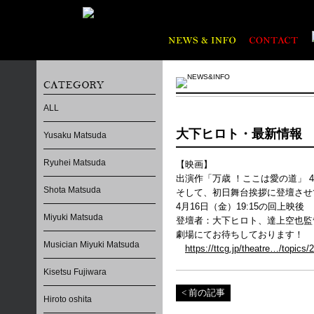
ALL
大下ヒロト・最新情報
Yusaku Matsuda
Ryuhei Matsuda
【映画】
出演作「万歳 ！ここは愛の道」 4
Shota Matsuda
そして、初日舞台挨拶に登壇させ
4月16日（金）19:15の回上映後
Miyuki Matsuda
登壇者：大下ヒロト、達上空也監
劇場にてお待ちしております！
Musician Miyuki Matsuda
https://ttcg.jp/theatre…/topic
Kisetsu Fujiwara
< 前の記事
Hiroto oshita