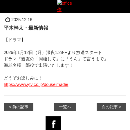
2025.12.16
平木幹太・最新情報
【ドラマ】
2026年1月12日（月）深夜1:29〜より放送スタート
ドラマ『親友の「同棲して」に「うん」て言うまで』
海老名桜一郎役で出演いたします！
どうぞお楽しみに！
https://www.ytv.co.jp/douseimade/
< 前の記事
一覧へ
次の記事 >