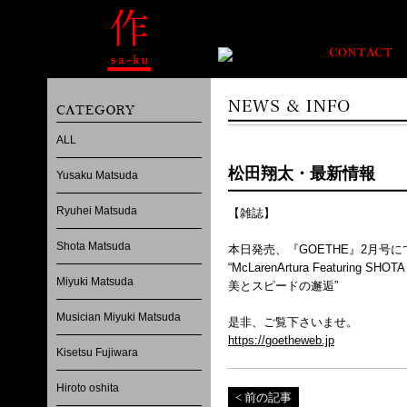
ALL
松田翔太・最新情報
Yusaku Matsuda
Ryuhei Matsuda
【雑誌】
Shota Matsuda
本日発売、『GOETHE』2月号
“McLarenArtura Featuring SHO
Miyuki Matsuda
美とスピードの邂逅”
Musician Miyuki Matsuda
是非、ご覧下さいませ。
https://goetheweb.jp
Kisetsu Fujiwara
Hiroto oshita
< 前の記事