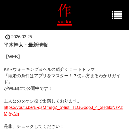
2026.03.25
平木幹太・最新情報
【WEB】
KKRウォーキング＆ヘルス紹介ショートドラマ
「結婚の条件はアプリをマスター！？使い方まるわかりガイ
ド」
がWEBにて公開中です！
主人公のタケシ役で出演しております。
https://youtu.be/E-qsMmsgZ_o?list=TLGGoqo3_4_3Hd8xNzAz
MjAyNg
是非、チェックしてください！