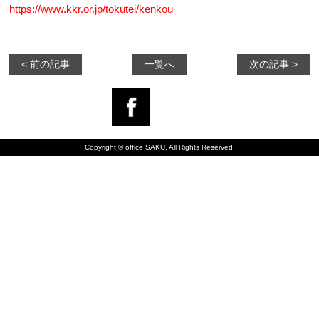
https://www.kkr.or.jp/tokutei/kenkou
< 前の記事
一覧へ
次の記事 >
Copyright © office SAKU, All Rights Reserved.