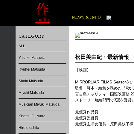
ALL
松田美由紀・最新情報
Yusaku Matsuda
Ryuhei Matsuda
【映画】
Shota Matsuda
MIRRORLIAR FILMS Season8で
監督・脚本・編集を務めた『#カ
Miyuki Matsuda
宮古島チャリティー国際映画祭 202
ストーリー短編部門で3冠を受賞
Musician Miyuki Matsuda
最優秀作品賞
Kisetsu Fujiwara
最優秀監督賞
最優秀主演女優賞（原田美枝子様
Hiroto oshita