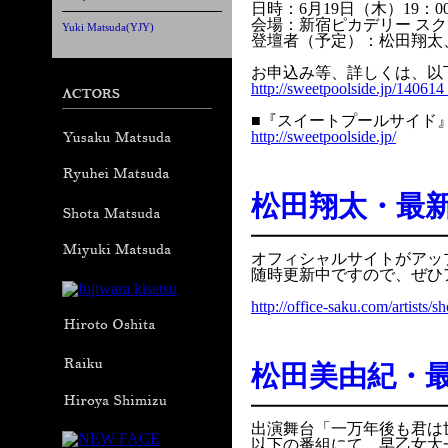
日時：6月19日（木）19：
会場：新宿ピカデリー スク
Yuki Matsuda(YJY)
登壇者（予定）：松田翔太
お申込み等、詳しくは、以
http://sweetpoolside.jp/14061
■『スイートプールサイド
http://sweetpoolside.jp/
松田翔太・最
オフィシャルサイトがアッ
随時更新中ですので、ぜひ
http://office-saku.com/artists/
松田美由紀・
出演舞台「一万年後も君は
以下の番組にて、早乙女太