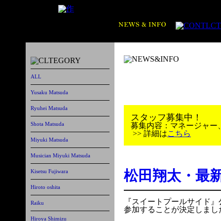
ALL
Yusaku Matsuda
Ryuhei Matsuda
スタッフ募集中！
Shota Matsuda
募集内容：マネージャー
>> 詳細は
こちら
Miyuki Matsuda
Musician Miyuki Matsuda
松田翔太・最
Kisetsu Fujiwara
Hiroto oshita
『スイートプールサイド』
Raiku
参加することが決定しまし
Hiroya Shimizu