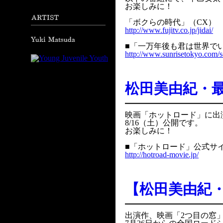
お楽しみに！
「ボクらの時代」（CX） 6
http://www.fujitv.co.jp/jidai/
■「一万年後も君は世界で
http://www.sunrisetokyo.com/s
松田美由紀・
映画「ホットロード」に出
8/16（土）公開です。
お楽しみに！
■「ホットロード」公式サ
http://hotroad-movie.jp/
【松田美由紀
出演作、映画「2つ目の窓