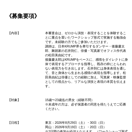
《募集要項》
【内容】
本審査会は、ゼロから演技・表現することを体験するこ
とに重点を置いたワークショップ形式で実施する勉強会
です。未経験の方でもご参加いただけます。
講師は、日本KRUMP界を牽引するダンサー・後藤慶太
郎、舞踏家の石井則仁、俳優・写真家でオフィス作代表
の松田美由紀です。
後藤慶太郎はKRUMPをベースに、感情をダイレクトに身
体で表現するアプローチを指導し、既存の枠にとらわれ
ない表現力を引き出します。石井則仁は身体表現を通し
て、音と身体から生まれる感情の表現を指導します。松
田美由紀は俳優としての経験に加え、写真家・映像監督
としての視点から、リアルな演技と表現の本質を伝えま
す。
【対象】
15歳〜23歳迄の男女（経験不問）
※未成年の方は、必ず保護者の同意を得たうえでご応募
ください。
【日程】
東京：2026年8月29日（土）・30日（日）
岡山：2026年9月19日（土）・20日（日）
※2日間の参加が必須となります。（ワークショップ形式