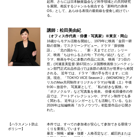
起用、さらには日本触覚協会など科学領域との共同研究
を展開。相反するジャンルを統合する「新時代の身体
OS」として、あらゆる表現の最前線を侵食し続けてい
る。
講師：松田美由紀
（オフィス作代表・俳優・写真家）※東京・岡山
16歳からモデル活動を開始し、1979年に映画「金田一耕
助の冒険」でスクリーンデビュー。ドラマ「探偵物
語」、「北の国から」、「新・天までとどけ」シリー
ズ、映画「ちはやふる上の句・下の句／結び」など、ド
ラマ、映画を中心に多数の作品に出演。 映画「2つ目の
窓」(河瀬直美監督-第67回カンヌ国際映画祭コンペティシ
ョン部門正式出品作品-)では抜群の表現力が世界から称賛
される。 近年では、ドラマ「僕の手を売ります」に出
演。現在、「TOKYO VICE Season２」(WOWOWとアメ
リカのMax共同制作オリジナルドラマ)が毎週（土）午後
9:00～放送中。 写真家として、「私の好きな孤独」や
「ボクノクルマ」など写真集を発表。 俳優 松田優作の作
品では、アートディレクションや、デザイン制作でも多
く関わる。 近年はシンガーとしても活動している。なお
2026年は短編映画『カラノウツワ』初監督作品が公開さ
れた。
【ハラスメント防止
本件では、すべての参加者が安心して参加できる環境づ
ポリシー】
くりを重視しています。
暴言・恫喝・威嚇・強要・人格否定など、威圧的または