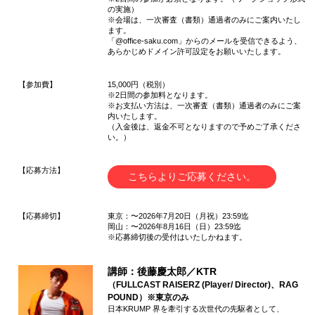
の実施）
※会場は、一次審査（書類）通過者のみにご案内いたし
ます。
「@office-saku.com」からのメールを受信できるよう、
あらかじめドメイン許可設定をお願いいたします。
【参加費】
15,000円（税別）
※2日間の参加料となります。
※お支払い方法は、一次審査（書類）通過者のみにご案
内いたします。
（入金後は、返金不可となりますので予めご了承くださ
い。）
【応募方法】
こちらよりご応募ください。
【応募締切】
東京：〜2026年7月20日（月祝）23:59迄
岡山：〜2026年8月16日（日）23:59迄
※応募締切後の受付はいたしかねます。
講師：後藤慶太郎／KTR
（FULLCAST RAISERZ (Player/ Director)、RAG
POUND）※東京のみ
⽇本KRUMP 界を牽引する次世代の先駆者として、