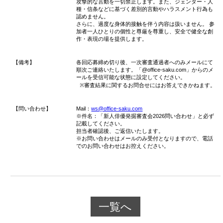
攻撃的な言動を一切禁止します。また、ジェンダー・人
種・信条などに基づく差別的言動やハラスメント行為も
認めません。
さらに、過度な身体的接触を伴う内容は扱いません。 参
加者一人ひとりの個性と尊厳を尊重し、安全で健全な創
作・表現の場を提供します。
【備考】
各回応募締め切り後、一次審査通過者へのみメールにて
順次ご連絡いたします。「@office-saku.com」からのメ
ールを受信可能な状態に設定してください。
※審査結果に関するお問合せにはお答えできかねます。
【問い合わせ】
Mail：
ws@office-saku.com
※件名：「新人俳優発掘審査会2026問い合わせ」と必ず
記載してください。
担当者確認後、ご返信いたします。
※お問い合わせはメールのみ受付となりますので、電話
でのお問い合わせはお控えください。
一覧へ