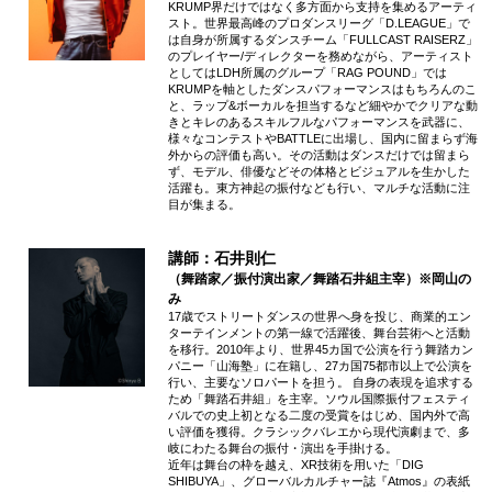
KRUMP界だけではなく多⽅⾯から⽀持を集めるアーティ
スト。世界最⾼峰のプロダンスリーグ「D.LEAGUE」で
は⾃⾝が所属するダンスチーム「FULLCAST RAISERZ」
のプレイヤー/ディレクターを務めながら、アーティスト
としてはLDH所属のグループ「RAG POUND」では
KRUMPを軸としたダンスパフォーマンスはもちろんのこ
と、ラップ&ボーカルを担当するなど細やかでクリアな動
きとキレのあるスキルフルなパフォーマンスを武器に、
様々なコンテストやBATTLEに出場し、国内に留まらず海
外からの評価も⾼い。その活動はダンスだけでは留まら
ず、モデル、俳優などその体格とビジュアルを⽣かした
活躍も。東⽅神起の振付なども⾏い、マルチな活動に注
⽬が集まる。
講師：石井則仁
（舞踏家／振付演出家／舞踏石井組主宰）※岡山の
み
17歳でストリートダンスの世界へ身を投じ、商業的エン
ターテインメントの第一線で活躍後、舞台芸術へと活動
を移行。2010年より、世界45カ国で公演を行う舞踏カン
パニー「山海塾」に在籍し、27カ国75都市以上で公演を
行い、主要なソロパートを担う。 自身の表現を追求する
ため「舞踏石井組」を主宰。ソウル国際振付フェスティ
バルでの史上初となる二度の受賞をはじめ、国内外で高
い評価を獲得。クラシックバレエから現代演劇まで、多
岐にわたる舞台の振付・演出を手掛ける。
近年は舞台の枠を越え、XR技術を用いた「DIG
SHIBUYA」、グローバルカルチャー誌『Atmos』の表紙