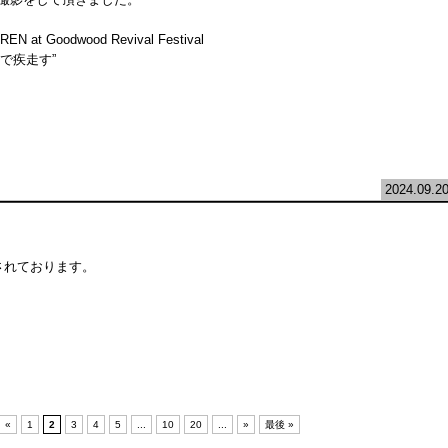
 at Goodwood Revival Festival
で疾走す”
2024.09.2
掲載されております。
«
1
2
3
4
5
...
10
20
...
»
最後 »