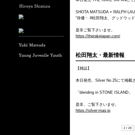
SHOTA MATSUDA × RALPH LAUREN
“俳優・ #松田翔太、グッドウッド
是非ご覧下さいませ。
https://therakejapan.com/
松田翔太・最新情報
【雑誌】
本日発売、Silver No.25にて
「blending in STONE ISLAND」
是非、ご覧下さいませ。
https://silver-mag.jp
2 / 28