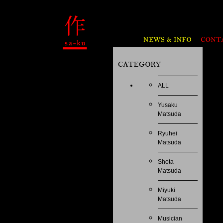
ALL
Yusaku
Matsuda
Ryuhei
Matsuda
Shota
Matsuda
Miyuki
Matsuda
Musician