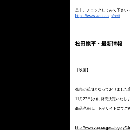
是非、チェックしてみて下さい♪
https://www.wani.co.jp/act/
松田龍平・最新情報
【映画】
発売が延期となっておりました主演
11月27日(水)に発売決定いたし
商品詳細は、下記サイトにてご
http://www.vap.co.jp/category/