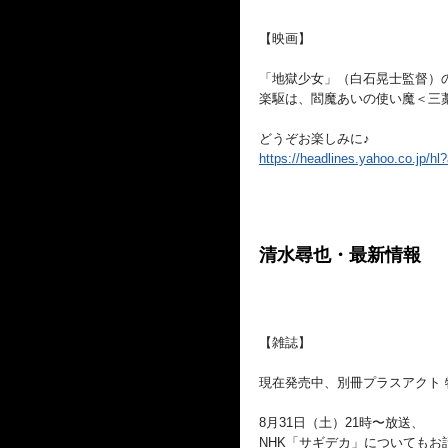
【映画】
「地獄少女」（白石晃士監督）
楽駆は、閻魔あいの使い魔＜三
どうぞお楽しみに♪
https://headlines.yahoo.co.jp/
hl
清水尋也・最新情報
【雑誌】
現在発売中、別冊プラスアクト 
8月31日（土）21時〜放送、
NHK「サギデカ」についてもお