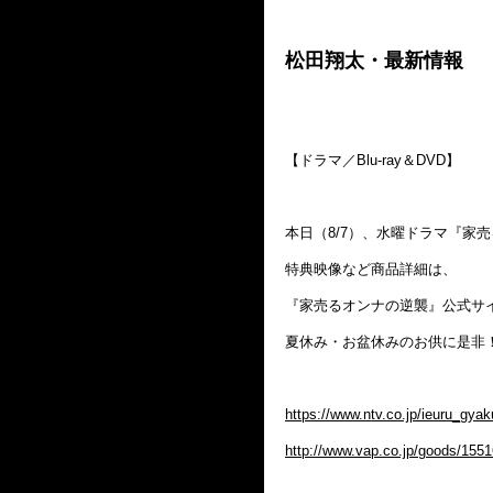
松田翔太・最新情報
【ドラマ／Blu-ray＆DVD】
本日（8/7）、水曜ドラマ『家売る
特典映像など商品詳細は、
『家売るオンナの逆襲』公式サ
夏休み・お盆休みのお供に是非
https://www.ntv.co.jp/ieuru_gya
http://www.vap.co.jp/goods/155