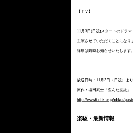
【ＴＶ】
11月3日(日祝)スタートのドラ
主演させていただくことになり
詳細は随時お知らせいたします
放送日時：11月3日（日祝）より、
原作：塩田武士「歪んだ波紋」
http://www6.nhk.or.jp/nhkpr/post
楽駆・最新情報