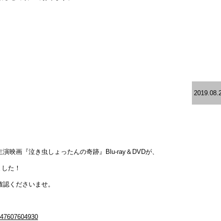
2019.08.
映画『泣き虫しょったんの奇跡』Blu-ray＆DVDが、
ました！
確認くださいませ。
1547607604930