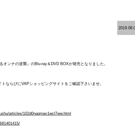
2019.08.
オンナの逆襲』のBlu-ray＆DVD BOXが発売となりました。
イトならびにVAPショッピングサイトをご確認下さいませ。
！
kushu/articles/102d0naqrnav1wcl7ww.html
1681401415/