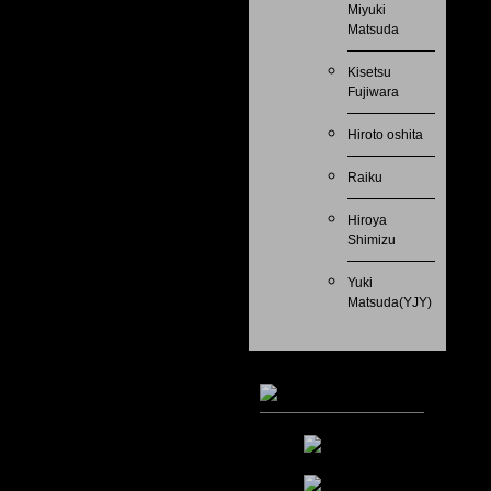
Miyuki
Matsuda
Kisetsu
Fujiwara
Hiroto oshita
Raiku
Hiroya
Shimizu
Yuki
Matsuda(YJY)